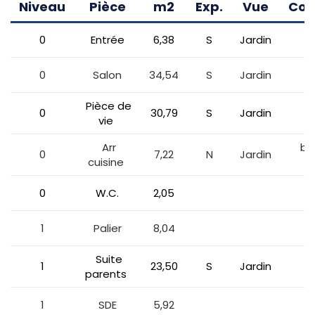
Niveau
Pièce
m2
Exp.
Vue
Com
0
Entrée
6,38
S
Jardin
0
Salon
34,54
S
Jardin
Pièce de
0
30,79
S
Jardin
+
vie
Arr
bua
0
7,22
N
Jardin
cuisine
0
W.C.
2,05
+ 
1
Palier
8,04
Suite
1
23,50
S
Jardin
parents
1
SDE
5,92