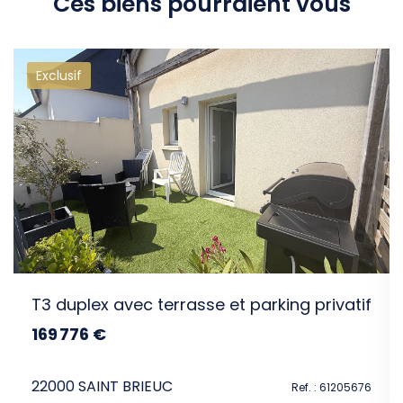
Ces biens pourraient vous
Exclusif
intéresser
gs
T3 duplex avec terrasse et parking privatif
169 776 €
dont 4.8% TTC d'honoraires
22000 SAINT BRIEUC
448
Ref. : 61205676