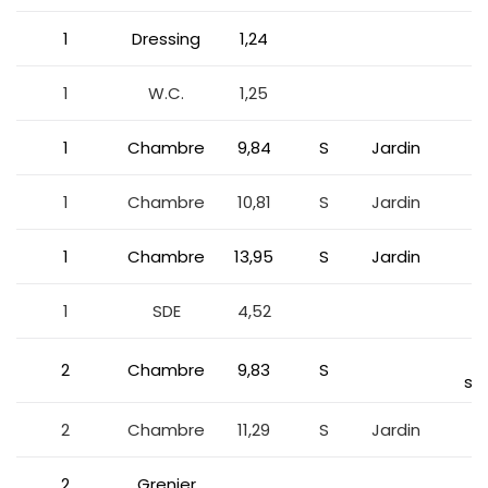
1
Dressing
1,24
1
W.C.
1,25
1
Chambre
9,84
S
Jardin
1
Chambre
10,81
S
Jardin
1
Chambre
13,95
S
Jardin
1
SDE
4,52
2
Chambre
9,83
S
so
2
Chambre
11,29
S
Jardin
1
2
Grenier