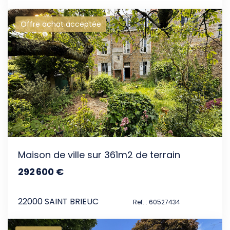
Offre achat acceptée
Maison de ville sur 361m2 de terrain
292 600 €
dont 4.5% TTC d'honoraires
22000 SAINT BRIEUC
Ref. : 60527434