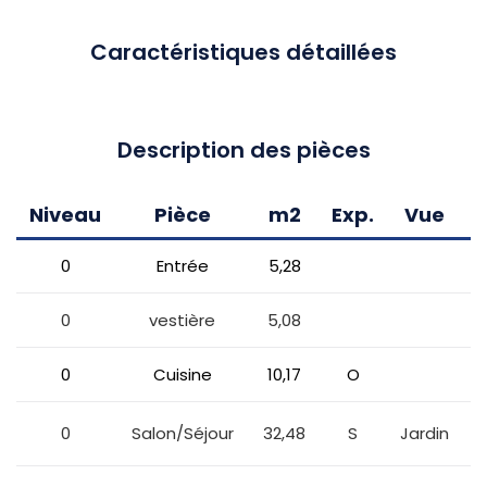
Caractéristiques détaillées
Description des pièces
Niveau
Pièce
m2
Exp.
Vue
C
0
Entrée
5,28
0
vestière
5,08
0
Cuisine
10,17
O
0
Salon/Séjour
32,48
S
Jardin