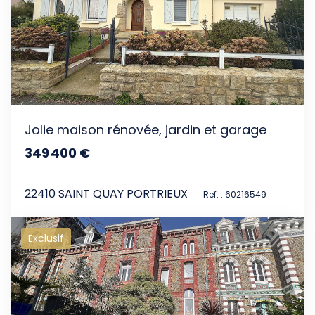
Jolie maison rénovée, jardin et garage
349 400 €
dont 3.99% TTC d'honoraires
22410 SAINT QUAY PORTRIEUX
Ref. : 60216549
Exclusif