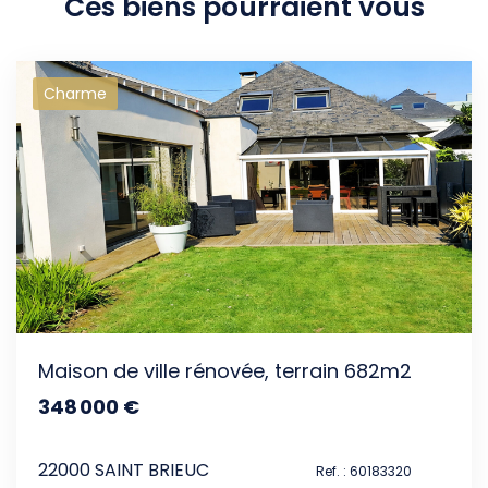
Ces biens pourraient vous
Charme
intéresser
Maison de ville rénovée, terrain 682m2
348 000 €
dont 3.88% TTC d'honoraires
22000 SAINT BRIEUC
Ref. : 60183320