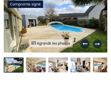
Compromis signé
Liens utiles
Partenaires
Nos avis
Nos outils
Agrandir les photos