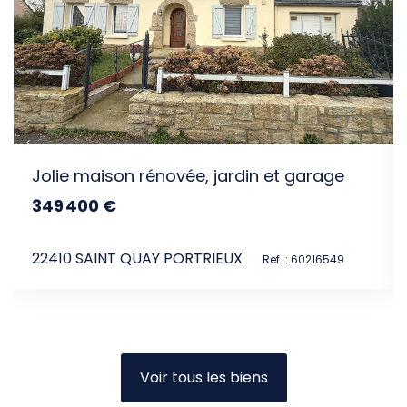
rain 3065m2
Jolie maison rénovée, jardin et garage
349 400 €
dont 3.99% TTC d'honoraires
22410 SAINT QUAY PORTRIEUX
Ref. : 59356408
Ref. : 60216549
Voir tous les biens