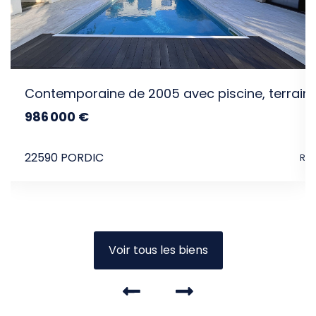
Contemporaine de 2005 avec piscine, terrai
986 000 €
dont 3.79% TTC d'honoraires
22590 PORDIC
Ref
Voir tous les biens