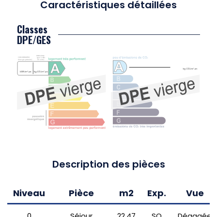
Caractéristiques détaillées
Classes
DPE/GES
Description des pièces
Niveau
Pièce
m2
Exp.
Vue
0
Séjour
22,47
SO
Dégagée