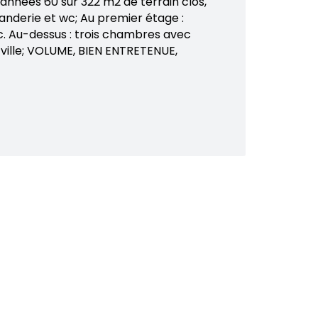
années 60 sur 322 m2 de terrain clos,
nderie et wc; Au premier étage :
wc. Au-dessus : trois chambres avec
ville; VOLUME, BIEN ENTRETENUE,