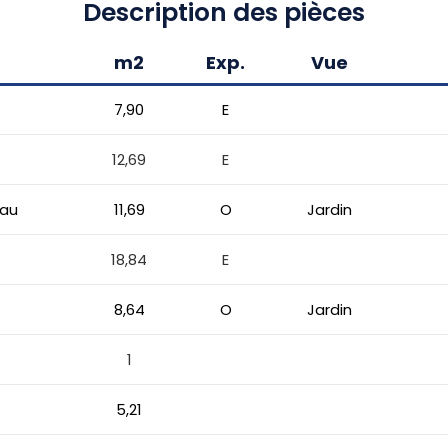
Description des pièces
m2
Exp.
Vue
7,90
E
12,69
E
Eau
11,69
O
Jardin
18,84
E
8,64
O
Jardin
1
5,21