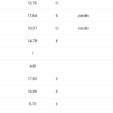
12,78
O
17,64
E
Jardin
e
10,07
O
Jardin
14,79
E
1
4,61
17,80
E
12,39
E
9,70
E