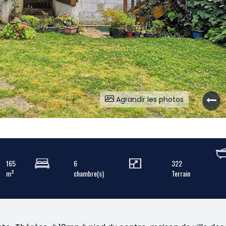
Agrandir les photos
165
6
322
m²
chambre(s)
Terrain