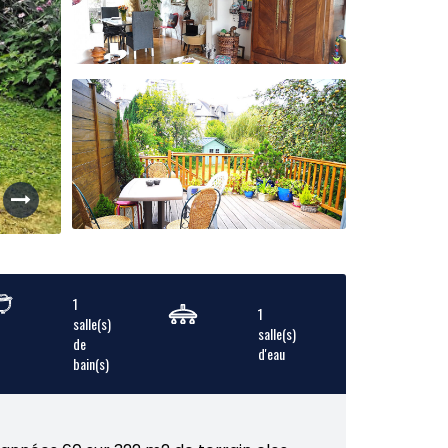
1
1
salle(s)
salle(s)
de
d'eau
bain(s)