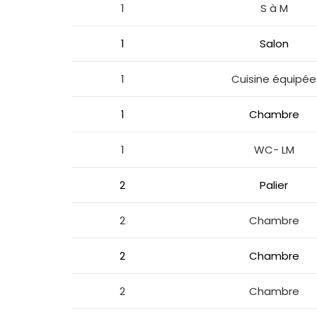
1
S à M
1
Salon
1
Cuisine équipé
1
Chambre
1
WC- LM
2
Palier
2
Chambre
2
Chambre
2
Chambre