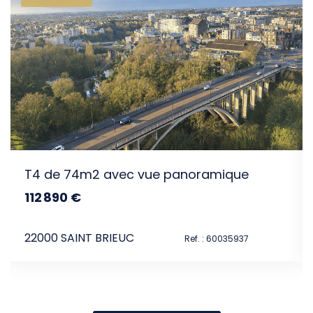
intéresser
T4 de 74m2 avec vue panoramique
112 890 €
dont 6.5% TTC d'honoraires
22000 SAINT BRIEUC
Ref. : 60035937