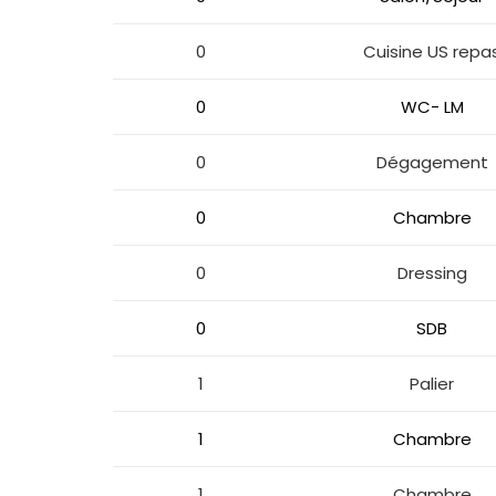
0
Cuisine US repa
0
WC- LM
0
Dégagement
0
Chambre
0
Dressing
0
SDB
1
Palier
1
Chambre
1
Chambre