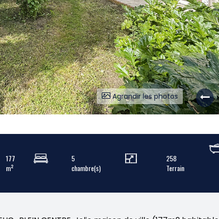
Agrandir les photos
177
5
258
m²
chambre(s)
Terrain