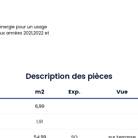
énergie pour un usage
ux années 2021,2022 et
Description des pièces
m2
Exp.
Vue
6,99
1,91
54,99
SO
sur terrasse