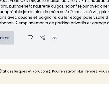
EUC , PLEIN CENTRE, Jolie maison de ville (177m2 habitab
card, buanderie/chaufferie au gaz, salon/séjour avec ch
ur agréable jardin clos de mûrs au S/O sans vis à vis, gale
ains avec douche et baignoire; au 1er étage: palier, salle
abanon, 2 emplacements de parking privatifs et garage
aires
tat des Risques et Pollutions). Pour en savoir plus, rendez-vous