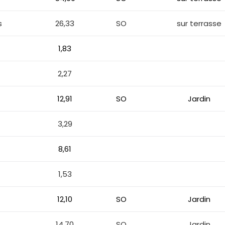
s
26,33
SO
sur terrasse
1,83
2,27
12,91
SO
Jardin
3,29
8,61
1,53
12,10
SO
Jardin
14,70
SO
Jardin