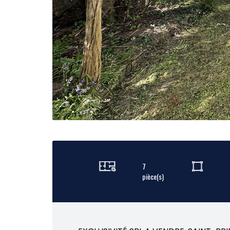
7
pièce(s)