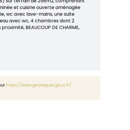
les) sur terrain de 258m2, comprenant
eminée et cuisine ouverte aménagée
rie, wc avec lave-mains, une suite
 d'eau avec wc, 4 chambres dont 2
 à proximité, BEAUCOUP DE CHARME,
 sur
https://www.georisques.gouv.fr/