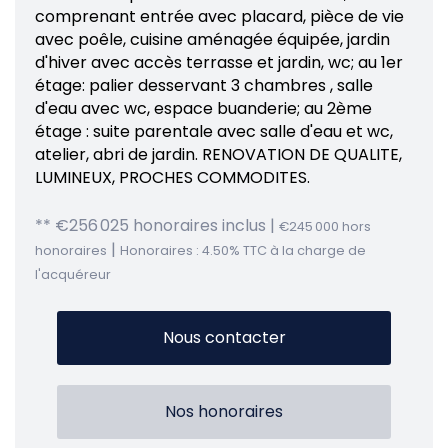
comprenant entrée avec placard, pièce de vie
avec poêle, cuisine aménagée équipée, jardin
d'hiver avec accès terrasse et jardin, wc; au 1er
étage: palier desservant 3 chambres , salle
d'eau avec wc, espace buanderie; au 2ème
étage : suite parentale avec salle d'eau et wc,
atelier, abri de jardin. RENOVATION DE QUALITE,
LUMINEUX, PROCHES COMMODITES.
** €256 025
honoraires inclus
|
€245 000
hors
|
honoraires
Honoraires : 4.50% TTC à la charge de
l'acquéreur
Nous contacter
Nos honoraires