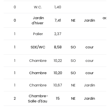
0
W.C.
1,40
Jardin
accè
0
7,41
NE
Jardin
d'hiver
1
Palier
2,37
1
SDE/WC
8,58
SO
cour
1
Chambre
10,22
SO
cour
1
Chambre
10,20
SO
cour
1
Chambre
10,67
NE
Jardin
Chambre-
2
15
NE
Jardin
2
Salle d'Eau