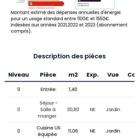
Montant estimé des dépenses annuelles d'énergie
pour un usage standard entre 1100€ et 1550€.
indexées aux années 2021,2022 et 2023 (abonnement
compris).
Description des pièces
Niveau
Pièce
m2
Exp.
Vue
Com
0
Entrée
1,40
Séjour -
0
Salle à
30,80
NE
Jardin
manger
Cuisine US
0
11,06
NE
Jardin
équipée