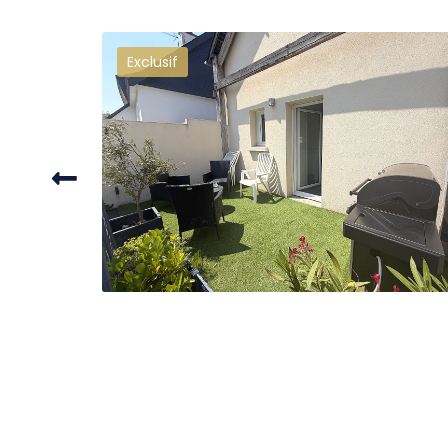
Plein centre
rking privatif
Appartement T4 de 99m2, cave et p
224 675 €
dont 4.5% TTC d'honoraires