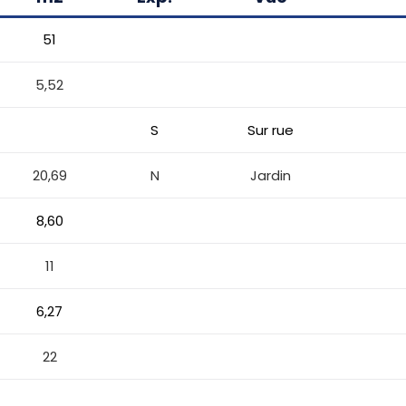
51
5,52
S
Sur rue
20,69
N
Jardin
8,60
11
6,27
22