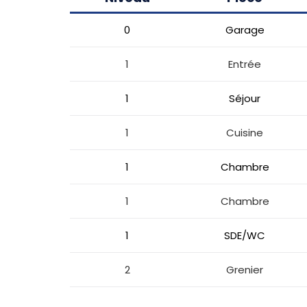
0
Garage
1
Entrée
1
Séjour
1
Cuisine
1
Chambre
1
Chambre
1
SDE/WC
2
Grenier