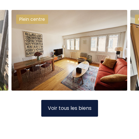
Offre achat acceptée
Voir tous les biens
arking
Studio 22 m2 entièrement rénové
75 250 €
dont 7.5% TTC d'honoraires