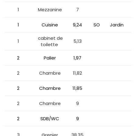
1
Mezzanine
7
1
Cuisine
9,24
SO
Jardin
cabinet de
1
5,13
toilette
2
Palier
1,97
2
Chambre
11,82
2
Chambre
11,85
2
Chambre
9
2
SDB/WC
9
3
Grenier
38,35