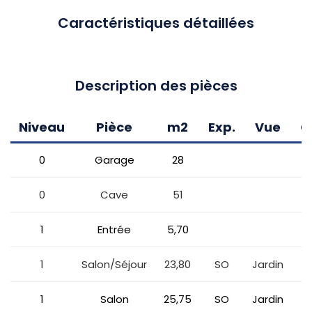
Caractéristiques détaillées
Description des pièces
Niveau
Pièce
m2
Exp.
Vue
C
0
Garage
28
0
Cave
51
1
Entrée
5,70
1
Salon/Séjour
23,80
SO
Jardin
1
Salon
25,75
SO
Jardin