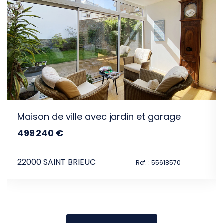
intéresser
e
Maison de ville avec jardin et garage
499 240 €
dont 3.79% TTC d'honoraires
22000 SAINT BRIEUC
59
Ref. : 55618570