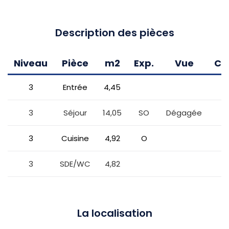
Description des pièces
Niveau
Pièce
m2
Exp.
Vue
Co
3
Entrée
4,45
3
Séjour
14,05
SO
Dégagée
3
Cuisine
4,92
O
3
SDE/WC
4,82
La localisation