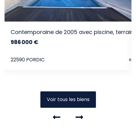
Contemporaine de 2005 avec piscine, terrai
986 000 €
dont 3.79% TTC d'honoraires
22590 PORDIC
Ref
Voir tous les biens