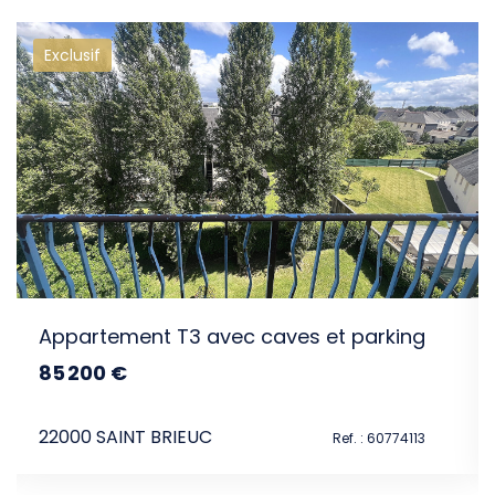
Exclusif
intéresser
Appartement T3 avec caves et parking
85 200 €
dont 6.5% TTC d'honoraires
22000 SAINT BRIEUC
Ref. : 60774113