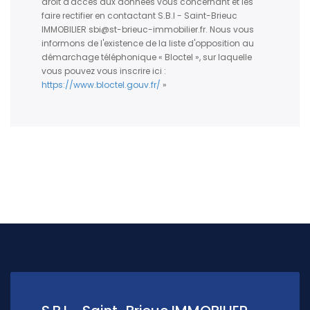
droit d'accès aux données vous concernant et les
faire rectifier en contactant S.B.I - Saint-Brieuc
IMMOBILIER sbi@st-brieuc-immobilier.fr. Nous vous
informons de l'existence de la liste d'opposition au
démarchage téléphonique « Bloctel », sur laquelle
vous pouvez vous inscrire ici :
https://www.bloctel.gouv.fr/
»