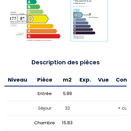
Description des pièces
Niveau
Pièce
m2
Exp.
Vue
Comm
Entrée
5.89
Séjour
32
+ cuis
Chambre
15.83