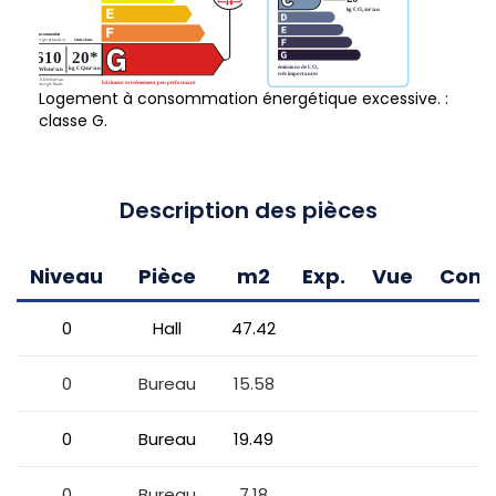
Logement à consommation énergétique excessive. :
classe G.
Description des pièces
Niveau
Pièce
m2
Exp.
Vue
Comm
0
Hall
47.42
a
0
Bureau
15.58
0
Bureau
19.49
0
Bureau
7.18