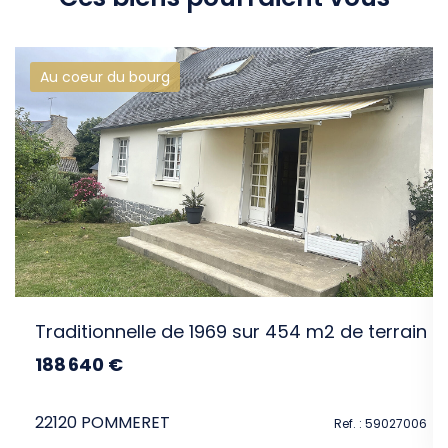
Au coeur du bourg
intéresser
Traditionnelle de 1969 sur 454 m2 de terrain
188 640 €
dont 4.8% TTC d'honoraires
22120 POMMERET
Ref. : 59027006