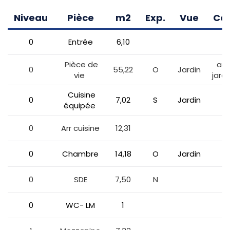
Niveau
Pièce
m2
Exp.
Vue
Co
0
Entrée
6,10
Pièce de
acc
0
55,22
O
Jardin
vie
jard
Cuisine
0
7,02
S
Jardin
équipée
0
Arr cuisine
12,31
0
Chambre
14,18
O
Jardin
0
SDE
7,50
N
0
WC- LM
1