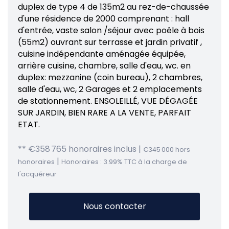
duplex de type 4 de 135m2 au rez-de-chaussée
d'une résidence de 2000 comprenant : hall
d'entrée, vaste salon /séjour avec poêle à bois
(55m2) ouvrant sur terrasse et jardin privatif ,
cuisine indépendante aménagée équipée,
arrière cuisine, chambre, salle d'eau, wc. en
duplex: mezzanine (coin bureau), 2 chambres,
salle d'eau, wc, 2 Garages et 2 emplacements
de stationnement. ENSOLEILLÉ, VUE DÉGAGÉE
SUR JARDIN, BIEN RARE A LA VENTE, PARFAIT
ETAT.
** €358 765
honoraires inclus
|
€345 000
hors
|
honoraires
Honoraires : 3.99% TTC à la charge de
l'acquéreur
Nous contacter