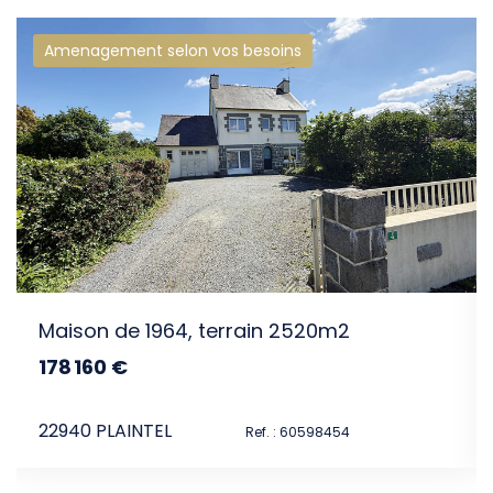
Amenagement selon vos besoins
intéresser
garage
Maison de 1964, terrain 2520m2
178 160 €
dont 4.8% TTC d'honoraires
22940 PLAINTEL
60498560
Ref. : 60598454