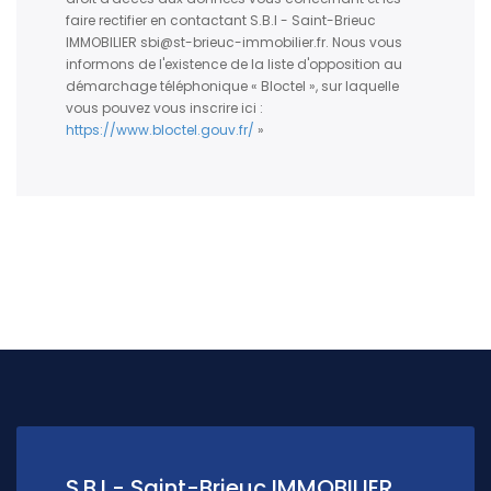
faire rectifier en contactant S.B.I - Saint-Brieuc
IMMOBILIER sbi@st-brieuc-immobilier.fr. Nous vous
informons de l'existence de la liste d'opposition au
démarchage téléphonique « Bloctel », sur laquelle
vous pouvez vous inscrire ici :
https://www.bloctel.gouv.fr/
»
S.B.I - Saint-Brieuc IMMOBILIER