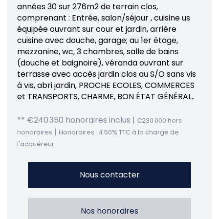
années 30 sur 276m2 de terrain clos,
comprenant : Entrée, salon/séjour , cuisine us
équipée ouvrant sur cour et jardin, arrière
cuisine avec douche, garage; au 1er étage,
mezzanine, wc, 3 chambres, salle de bains
(douche et baignoire), véranda ouvrant sur
terrasse avec accès jardin clos au S/O sans vis
à vis, abri jardin, PROCHE ECOLES, COMMERCES
et TRANSPORTS, CHARME, BON ÉTAT GÉNÉRAL..
** €240 350
honoraires inclus
|
€230 000
hors
|
honoraires
Honoraires : 4.50% TTC à la charge de
l'acquéreur
Nous contacter
Nos honoraires