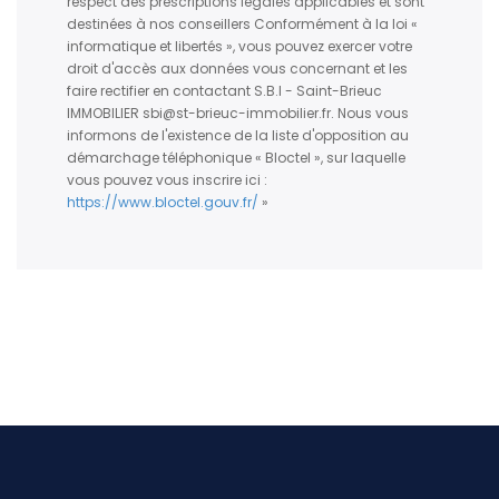
respect des prescriptions légales applicables et sont
destinées à nos conseillers Conformément à la loi «
informatique et libertés », vous pouvez exercer votre
droit d'accès aux données vous concernant et les
faire rectifier en contactant S.B.I - Saint-Brieuc
IMMOBILIER sbi@st-brieuc-immobilier.fr. Nous vous
informons de l'existence de la liste d'opposition au
démarchage téléphonique « Bloctel », sur laquelle
vous pouvez vous inscrire ici :
https://www.bloctel.gouv.fr/
»