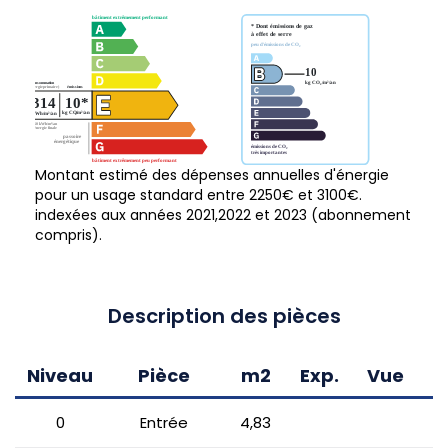
Montant estimé des dépenses annuelles d'énergie
pour un usage standard entre 2250€ et 3100€.
indexées aux années 2021,2022 et 2023 (abonnement
compris).
Description des pièces
Niveau
Pièce
m2
Exp.
Vue
C
0
Entrée
4,83