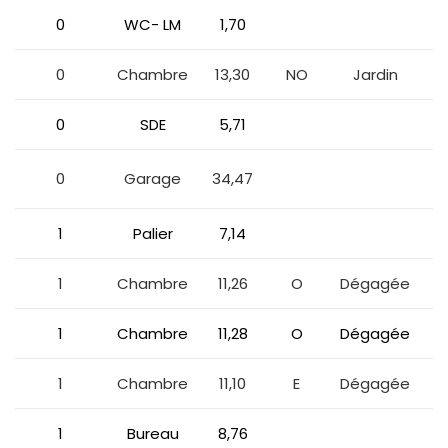
0
WC- LM
1,70
0
Chambre
13,30
NO
Jardin
0
SDE
5,71
a
0
Garage
34,47
1
Palier
7,14
1
Chambre
11,26
O
Dégagée
1
Chambre
11,28
O
Dégagée
1
Chambre
11,10
E
Dégagée
1
Bureau
8,76