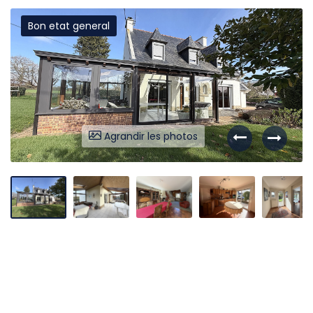
Bon etat general
Liens utiles
Partenaires
Nos avis
Nos outils
Agrandir les photos