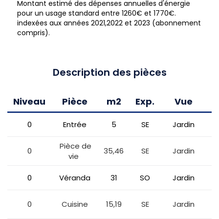
Montant estimé des dépenses annuelles d'énergie
pour un usage standard entre 1260€ et 1770€.
indexées aux années 2021,2022 et 2023 (abonnement
compris).
Description des pièces
Niveau
Pièce
m2
Exp.
Vue
C
0
Entrée
5
SE
Jardin
Pièce de
0
35,46
SE
Jardin
vie
0
Véranda
31
SO
Jardin
0
Cuisine
15,19
SE
Jardin