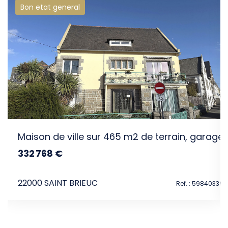
Bon etat general
intéresser
Maison de ville sur 465 m2 de terrain, garage
332 768 €
dont 3.99% TTC d'honoraires
22000 SAINT BRIEUC
Ref. : 59840339