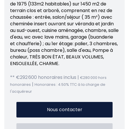
de 1975 (133m2 habitables) sur 1450 m2 de
terrain clos et arboré, comprenant en rez de
chaussée : entrée, salon/séjour ( 35 m²) avec
cheminée insert ouvrant sur véranda et jardin
au sud-ouest, cuisine aménagée, chambre, salle
d'eau, wc avec lave mains, garage (buanderie
et chaufferie) ; au 1er étage: palier, 3 chambres,
bureau (poss chambre), salle d'eau, Pompe à
chaleur, TRÉS BON ÉTAT, BEAUX VOLUMES,
ENSOLEILLÉE, CHARME.
** €292 600
honoraires inclus
|
€280 000
hors
|
honoraires
Honoraires : 4.50% TTC à la charge de
l'acquéreur
Nous contacter