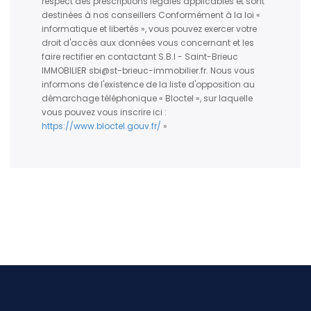
respect des prescriptions légales applicables et sont
destinées à nos conseillers Conformément à la loi «
informatique et libertés », vous pouvez exercer votre
droit d'accès aux données vous concernant et les
faire rectifier en contactant S.B.I - Saint-Brieuc
IMMOBILIER sbi@st-brieuc-immobilier.fr. Nous vous
informons de l'existence de la liste d'opposition au
démarchage téléphonique « Bloctel », sur laquelle
vous pouvez vous inscrire ici :
https://www.bloctel.gouv.fr/
»