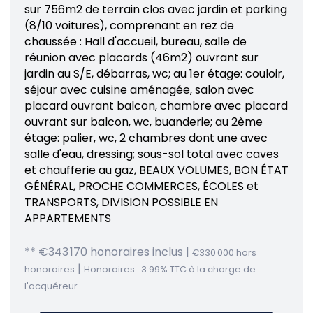
sur 756m2 de terrain clos avec jardin et parking
(8/10 voitures), comprenant en rez de
chaussée : Hall d'accueil, bureau, salle de
réunion avec placards (46m2) ouvrant sur
jardin au S/E, débarras, wc; au 1er étage: couloir,
séjour avec cuisine aménagée, salon avec
placard ouvrant balcon, chambre avec placard
ouvrant sur balcon, wc, buanderie; au 2ème
étage: palier, wc, 2 chambres dont une avec
salle d'eau, dressing; sous-sol total avec caves
et chaufferie au gaz, BEAUX VOLUMES, BON ÉTAT
GÉNÉRAL, PROCHE COMMERCES, ÉCOLES et
TRANSPORTS, DIVISION POSSIBLE EN
APPARTEMENTS
** €343 170
honoraires inclus
|
€330 000
hors
|
honoraires
Honoraires : 3.99% TTC à la charge de
l'acquéreur