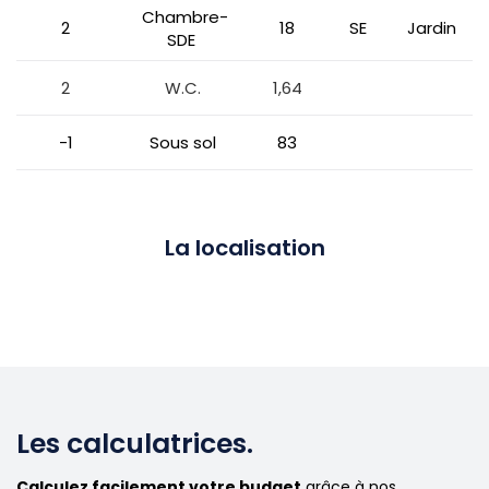
Chambre-
2
18
SE
Jardin
SDE
2
W.C.
1,64
-1
Sous sol
83
La localisation
Les calculatrices.
Calculez facilement votre budget
grâce à nos