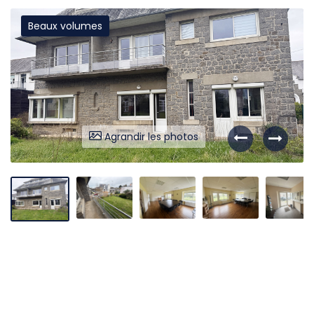
Beaux volumes
Liens utiles
Partenaires
Nos avis
Nos outils
Agrandir les photos