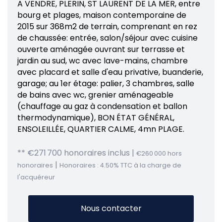
A VENDRE, PLERIN, ST LAURENT DE LA MER, entre
bourg et plages, maison contemporaine de
2015 sur 368m2 de terrain, comprenant en rez
de chaussée: entrée, salon/séjour avec cuisine
ouverte aménagée ouvrant sur terrasse et
jardin au sud, wc avec lave-mains, chambre
avec placard et salle d'eau privative, buanderie,
garage; au 1er étage: palier, 3 chambres, salle
de bains avec wc, grenier aménageable
(chauffage au gaz à condensation et ballon
thermodynamique), BON ÉTAT GÉNÉRAL,
ENSOLEILLÉE, QUARTIER CALME, 4mn PLAGE.
** €271 700
honoraires inclus
|
€260 000
hors
|
honoraires
Honoraires : 4.50% TTC à la charge de
l'acquéreur
Nous contacter