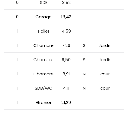
0
SDE
3,52
0
Garage
18,42
1
Palier
4,59
1
Chambre
7,26
S
Jardin
1
Chambre
9,50
S
Jardin
1
Chambre
8,91
N
cour
1
SDB/WC
4,11
N
cour
1
Grenier
21,29
a