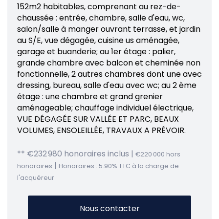
152m2 habitables, comprenant au rez-de-
chaussée : entrée, chambre, salle d'eau, wc,
salon/salle à manger ouvrant terrasse, et jardin
au S/E, vue dégagée, cuisine us aménagée,
garage et buanderie; au 1er étage : palier,
grande chambre avec balcon et cheminée non
fonctionnelle, 2 autres chambres dont une avec
dressing, bureau, salle d'eau avec wc; au 2 ème
étage : une chambre et grand grenier
aménageable; chauffage individuel électrique,
VUE DÉGAGÉE SUR VALLÉE ET PARC, BEAUX
VOLUMES, ENSOLEILLÉE, TRAVAUX A PRÉVOIR.
** €232 980
honoraires inclus
|
€220 000
hors
|
honoraires
Honoraires : 5.90% TTC à la charge de
l'acquéreur
Nous contacter