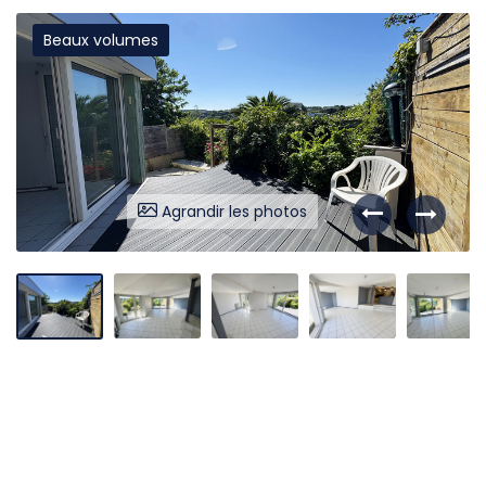
Beaux volumes
Liens utiles
Partenaires
Nos avis
Nos outils
Agrandir les photos