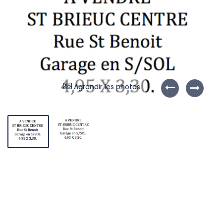
Liens utiles
Partenaires
Nos avis
Nos outils
Agrandir les photos