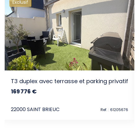
Exclusif
intéresser
gs
T3 duplex avec terrasse et parking privatif
169 776 €
dont 4.8% TTC d'honoraires
22000 SAINT BRIEUC
448
Ref. : 61205676