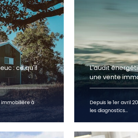
uc : ce qu'il
L'audit énergéti
une vente immob
 immobilière à
Depuis le 1er avril 2
les diagnostics...