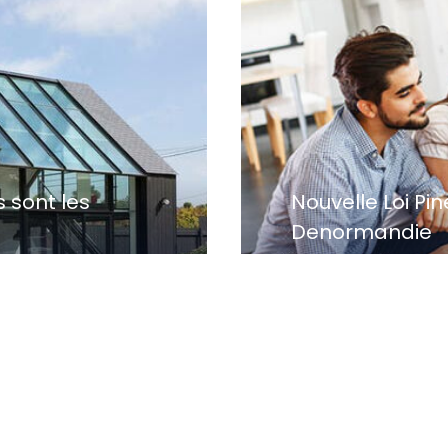
 sont les
Nouvelle Loi Pin
Denormandie
er des combles...
Investir dans l’immo
de...