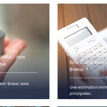
Quels sont les i
ieuc : nos
lors d'une esti
ine
Brieuc ?
aint-Brieuc sans
Une estimation immo
principales...