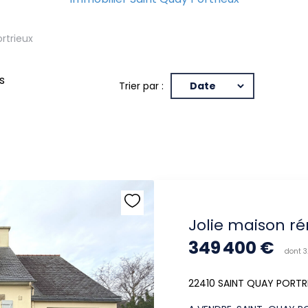
rtrieux
s
Trier par :
Jolie maison ré
349 400 €
dont 3
22410 SAINT QUAY PORTR