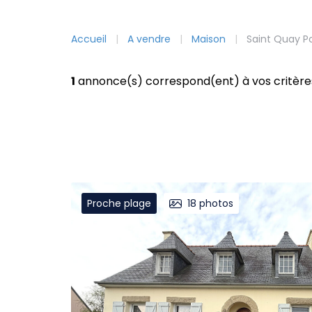
Accueil
A vendre
Maison
Saint Quay Po
1
annonce(s) correspond(ent) à vos critère
Proche plage
18
photos