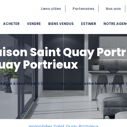
Liens utiles
Partenaires
Nos avis
ACHETER
VENDRE
BIENS VENDUS
ESTIMER
NOTRE AGEN
ison Saint Quay Portr
uay Portrieux
 Maison à vendre Saint Quay Portrieux. Trouvez votre Maison sur Sain
Immobilier Saint Quay Portrieux