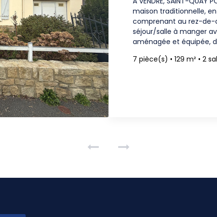
A VENDRE, SAINT-QUAY POR
maison traditionnelle, e
comprenant au rez-de-chaussée : entré
séjour/salle à manger a
aménagée et équipée, de
buanderie (accès grenier
7 pièce(s)
•
129 m²
•
2 sa
pièce à aménager (16 m²)
PRESTATIONS, LUMINEUX,