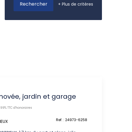
+ Plus de critères
novée, jardin et garage
.99% TTC d'honoraires
Ref. : 24973-6258
IEUX