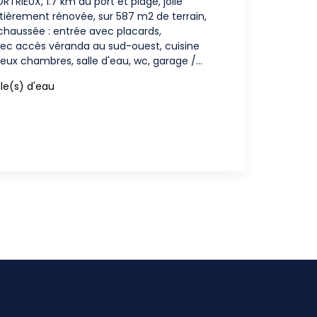
TRIEUX, 1.7 km du port et plage, jolie
ntièrement rénovée, sur 587 m2 de terrain,
e avec placards,
vec accès véranda au sud-ouest, cuisine
ux chambres, salle d'eau, wc, garage /
) ; au dessus: palier, deux chambres,
lle(s) d'eau
, salle d'eau avec wc et grenier; BELLES
 CALME